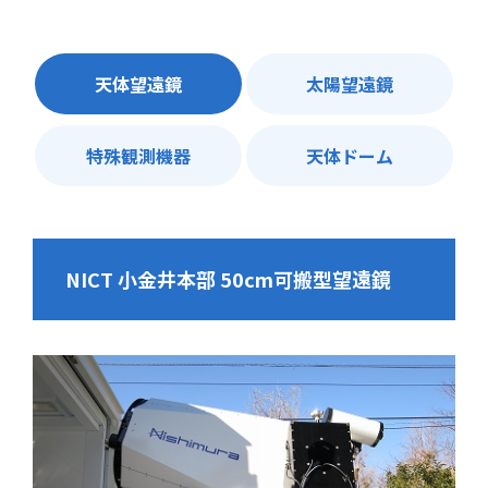
天体望遠鏡
太陽望遠鏡
特殊観測機器
天体ドーム
NICT 小金井本部 50cm可搬型望遠鏡