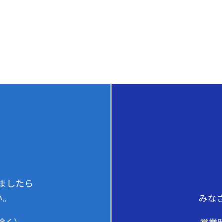
ましたら
みな
い。