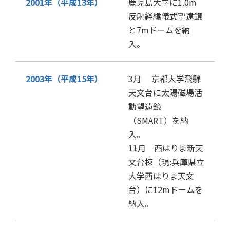
2001年（平成13年）
鹿児島大学に1.0m
反射経緯儀式望遠鏡
と7mドームを納
入。
2003年（平成15年）
3月 京都大学飛騨
天文台に太陽磁場活
動望遠鏡
（SMART）を納
入。
11月 西はりま新天
文台棟（現:兵庫県立
大学西はりま天文
台）に12mドームを
納入。