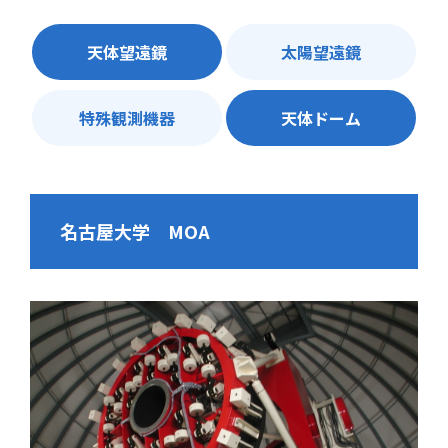
天体望遠鏡
太陽望遠鏡
特殊観測機器
天体ドーム
名古屋大学 MOA